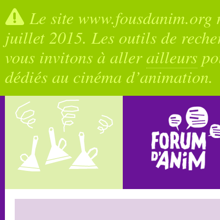
Le site www.fousdanim.org n
juillet 2015. Les outils de rech
vous invitons à aller
ailleurs
pou
dédiés au cinéma d’animation.