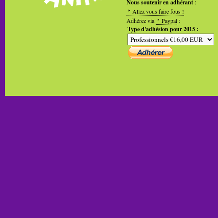
Nous soutenir en adhérant
:
Allez vous faire fous !
Adhérez via
Paypal
:
Type d'adhésion pour 2015 :