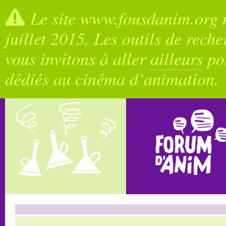
Le site www.fousdanim.org n
juillet 2015. Les outils de rech
vous invitons à aller
ailleurs
pou
dédiés au cinéma d’animation.