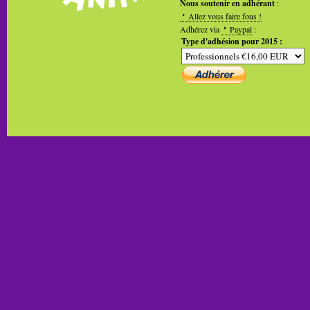
Nous soutenir en adhérant
:
Allez vous faire fous !
Adhérez via
Paypal
:
Type d'adhésion pour 2015 :