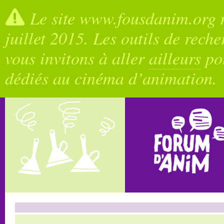
Le site www.fousdanim.org n
juillet 2015. Les outils de rech
vous invitons à aller
ailleurs
pou
dédiés au cinéma d’animation.