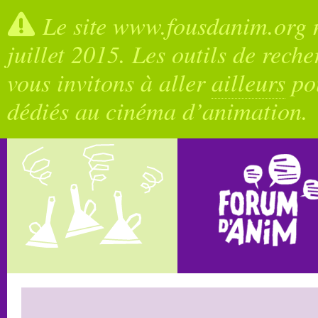
Le site www.fousdanim.org n
juillet 2015. Les outils de rech
vous invitons à aller
ailleurs
pou
dédiés au cinéma d’animation.