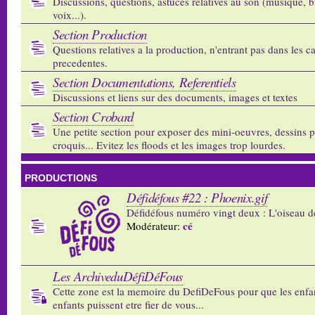
Discussions, questions, astuces relatives au son (musique, b
voix...).
Section Production
Questions relatives a la production, n'entrant pas dans les c
precedentes.
Section Documentations, Referentiels
Discussions et liens sur des documents, images et textes
Section Crobard
Une petite section pour exposer des mini-oeuvres, dessins p
croquis... Evitez les floods et les images trop lourdes.
PRODUCTIONS
Défidéfous #22 : Phoenix.gif
Défidéfous numéro vingt deux : L'oiseau d
cé
Modérateur:
Les ArchiveduDéfiDéFous
Cette zone est la memoire du DefiDeFous pour que les enfa
enfants puissent etre fier de vous...