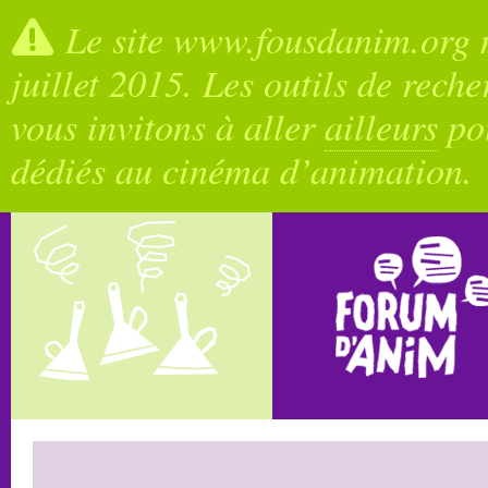
Le site www.fousdanim.org n
juillet 2015. Les outils de rech
vous invitons à aller
ailleurs
pou
dédiés au cinéma d’animation.