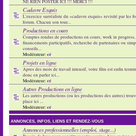
NE RIEN POSTER ICI !!! MERCI !!!
Cadavre Exquis
L'exercice surréaliste du «cadavre exquis» revisité par les 
forum. Chacun son tour...
Productions en cours
Comptes rendus de productions en cours, work in progress,
financements participatifs, recherche de partenaires ou sim
conseils...
cé
Modérateur:
Projets en ligne
Apres des mois de travail intensif, votre film est enfin termi
donc en parler ici...
cé
Modérateur:
Autres Productions en ligne
Les autres productions (ou les productions des autres) trouv
place ici ...
cé
Modérateur:
ANNONCES, INFOS, LIENS ET RENDEZ-VOUS
Annonces professionnelles (emploi, stage...)
Besoin de bras pour constituer votre equipe, bras en trop a p