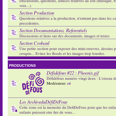
Discussions, questions, astuces relatives au son (musique, b
voix...).
Section Production
Questions relatives a la production, n'entrant pas dans les c
precedentes.
Section Documentations, Referentiels
Discussions et liens sur des documents, images et textes
Section Crobard
Une petite section pour exposer des mini-oeuvres, dessins p
croquis... Evitez les floods et les images trop lourdes.
PRODUCTIONS
Défidéfous #22 : Phoenix.gif
Défidéfous numéro vingt deux : L'oiseau d
cé
Modérateur:
Les ArchiveduDéfiDéFous
Cette zone est la memoire du DefiDeFous pour que les enfa
enfants puissent etre fier de vous...