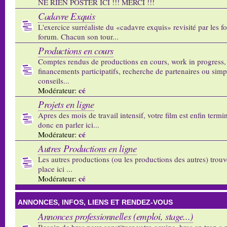
NE RIEN POSTER ICI !!! MERCI !!!
Cadavre Exquis
L'exercice surréaliste du «cadavre exquis» revisité par les 
forum. Chacun son tour...
Productions en cours
Comptes rendus de productions en cours, work in progress,
financements participatifs, recherche de partenaires ou sim
conseils...
cé
Modérateur:
Projets en ligne
Apres des mois de travail intensif, votre film est enfin termi
donc en parler ici...
cé
Modérateur:
Autres Productions en ligne
Les autres productions (ou les productions des autres) trouv
place ici ...
cé
Modérateur:
ANNONCES, INFOS, LIENS ET RENDEZ-VOUS
Annonces professionnelles (emploi, stage...)
Besoin de bras pour constituer votre equipe, bras en trop a p