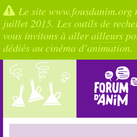
Le site www.fousdanim.org n
juillet 2015. Les outils de rech
vous invitons à aller
ailleurs
pou
dédiés au cinéma d’animation.