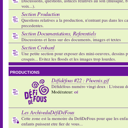
Discussions, questions, astuces relatives au son (musique, b
voix...).
Section Production
Questions relatives a la production, n'entrant pas dans les c
precedentes.
Section Documentations, Referentiels
Discussions et liens sur des documents, images et textes
Section Crobard
Une petite section pour exposer des mini-oeuvres, dessins p
croquis... Evitez les floods et les images trop lourdes.
PRODUCTIONS
Défidéfous #22 : Phoenix.gif
Défidéfous numéro vingt deux : L'oiseau d
cé
Modérateur:
Les ArchiveduDéfiDéFous
Cette zone est la memoire du DefiDeFous pour que les enfa
enfants puissent etre fier de vous...