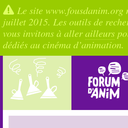
Le site www.fousdanim.org n
juillet 2015. Les outils de rech
vous invitons à aller
ailleurs
pou
dédiés au cinéma d’animation.