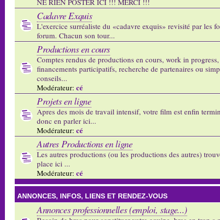
NE RIEN POSTER ICI !!! MERCI !!!
Cadavre Exquis
L'exercice surréaliste du «cadavre exquis» revisité par les 
forum. Chacun son tour...
Productions en cours
Comptes rendus de productions en cours, work in progress,
financements participatifs, recherche de partenaires ou sim
conseils...
cé
Modérateur:
Projets en ligne
Apres des mois de travail intensif, votre film est enfin termi
donc en parler ici...
cé
Modérateur:
Autres Productions en ligne
Les autres productions (ou les productions des autres) trouv
place ici ...
cé
Modérateur:
ANNONCES, INFOS, LIENS ET RENDEZ-VOUS
Annonces professionnelles (emploi, stage...)
Besoin de bras pour constituer votre equipe, bras en trop a p