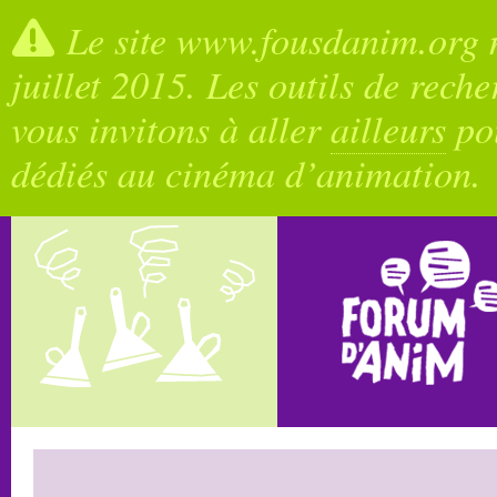
Le site www.fousdanim.org n
juillet 2015. Les outils de rech
vous invitons à aller
ailleurs
pou
dédiés au cinéma d’animation.