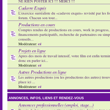
NE RIEN POSTER ICI !!! MERCI !!!
Cadavre Exquis
L'exercice surréaliste du «cadavre exquis» revisité par les 
forum. Chacun son tour...
Productions en cours
Comptes rendus de productions en cours, work in progress,
financements participatifs, recherche de partenaires ou sim
conseils...
cé
Modérateur:
Projets en ligne
Apres des mois de travail intensif, votre film est enfin termi
donc en parler ici...
cé
Modérateur:
Autres Productions en ligne
Les autres productions (ou les productions des autres) trouv
place ici ...
cé
Modérateur:
ANNONCES, INFOS, LIENS ET RENDEZ-VOUS
Annonces professionnelles (emploi, stage...)
Besoin de bras pour constituer votre equipe, bras en trop a p