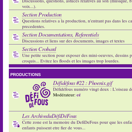
Discussions, questions, astuces relatives au son (musique, b
voix...).
Section Production
Questions relatives a la production, n'entrant pas dans les c
precedentes.
Section Documentations, Referentiels
Discussions et liens sur des documents, images et textes
Section Crobard
Une petite section pour exposer des mini-oeuvres, dessins p
croquis... Evitez les floods et les images trop lourdes.
PRODUCTIONS
Défidéfous #22 : Phoenix.gif
Défidéfous numéro vingt deux : L'oiseau d
cé
Modérateur:
Les ArchiveduDéfiDéFous
Cette zone est la memoire du DefiDeFous pour que les enfa
enfants puissent etre fier de vous...