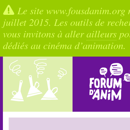
Le site www.fousdanim.org n
juillet 2015. Les outils de rech
vous invitons à aller
ailleurs
pou
dédiés au cinéma d’animation.