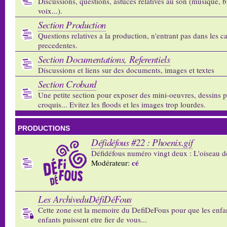
Discussions, questions, astuces relatives au son (musique, b
voix...).
Section Production
Questions relatives a la production, n'entrant pas dans les c
precedentes.
Section Documentations, Referentiels
Discussions et liens sur des documents, images et textes
Section Crobard
Une petite section pour exposer des mini-oeuvres, dessins p
croquis... Evitez les floods et les images trop lourdes.
PRODUCTIONS
Défidéfous #22 : Phoenix.gif
Défidéfous numéro vingt deux : L'oiseau d
cé
Modérateur:
Les ArchiveduDéfiDéFous
Cette zone est la memoire du DefiDeFous pour que les enfa
enfants puissent etre fier de vous...