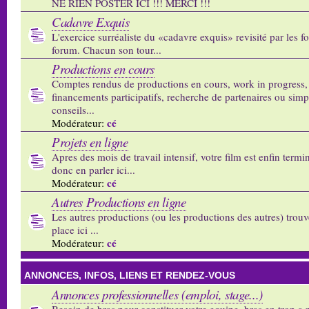
NE RIEN POSTER ICI !!! MERCI !!!
Cadavre Exquis
L'exercice surréaliste du «cadavre exquis» revisité par les 
forum. Chacun son tour...
Productions en cours
Comptes rendus de productions en cours, work in progress,
financements participatifs, recherche de partenaires ou sim
conseils...
cé
Modérateur:
Projets en ligne
Apres des mois de travail intensif, votre film est enfin termi
donc en parler ici...
cé
Modérateur:
Autres Productions en ligne
Les autres productions (ou les productions des autres) trouv
place ici ...
cé
Modérateur:
ANNONCES, INFOS, LIENS ET RENDEZ-VOUS
Annonces professionnelles (emploi, stage...)
Besoin de bras pour constituer votre equipe, bras en trop a p