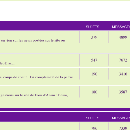
SUJETS
MESSAGE
379
4899
en -ion sur les news postées sur le site ou
547
7672
eoDisc...
190
3416
ns, coups de coeur... En complement de la partie
180
3587
gestions sur le site de Fous d'Anim : forum,
SUJETS
MESSAGE
796
7339