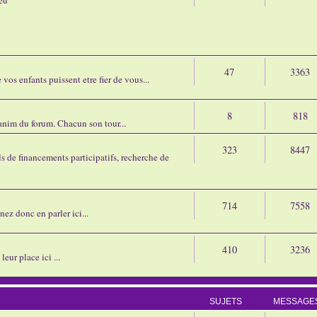
47
3363
os enfants puissent etre fier de vous...
8
818
'anim du forum. Chacun son tour...
323
8447
 de financements participatifs, recherche de
714
7558
nez donc en parler ici...
410
3236
eur place ici ...
SUJETS
MESSAGE