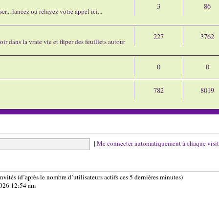
3
86
r... lancez ou relayez votre appel ici...
227
3762
ir dans la vraie vie et fliper des feuillets autour
0
0
782
8019
|
Me connecter automatiquement à chaque visi
 invités (d’après le nombre d’utilisateurs actifs ces 5 dernières minutes)
 2026 12:54 am