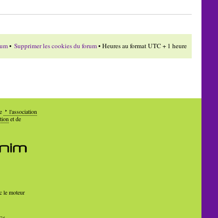
rum
•
Supprimer les cookies du forum
• Heures au format UTC + 1 heure
de
l'association
tion
et de
c le moteur
Cé