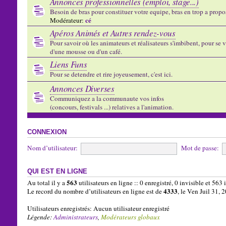
Annonces professionnelles (emploi, stage...)
Besoin de bras pour constituer votre equipe, bras en trop a propose
cé
Modérateur:
Apéros Animés et Autres rendez-vous
Pour savoir où les animateurs et réalisateurs s'imbibent, pour se vo
d'une mousse ou d'un café.
Liens Funs
Pour se detendre et rire joyeusement, c'est ici.
Annonces Diverses
Communiquez a la communaute vos infos
(concours, festivals ...) relatives a l'animation.
CONNEXION
Nom d’utilisateur:
Mot de passe:
QUI EST EN LIGNE
563
Au total il y a
utilisateurs en ligne :: 0 enregistré, 0 invisible et 563
4333
Le record du nombre d’utilisateurs en ligne est de
, le Ven Juil 31,
Utilisateurs enregistrés: Aucun utilisateur enregistré
Légende:
Administrateurs
,
Modérateurs globaux