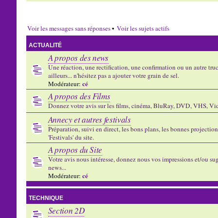
Voir les messages sans réponses
•
Voir les sujets actifs
ACTUALITÉ
A propos des news
Une réaction, une rectification, une confirmation ou un autre truc 
ailleurs... n'hésitez pas a ajouter votre grain de sel.
cé
Modérateur:
A propos des Films
Donnez votre avis sur les films, cinéma, BluRay, DVD, VHS, Vid
Annecy et autres festivals
Préparation, suivi en direct, les bons plans, les bonnes projectio
'Festivals' du site.
A propos du Site
Votre avis nous intéresse, donnez nous vos impressions et/ou sug
news...
cé
Modérateur:
TECHNIQUE
Section 2D