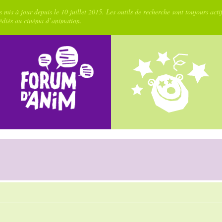
 mis à jour depuis le 10 juillet 2015. Les outils de recherche sont toujours acti
dédiés au cinéma d’animation.