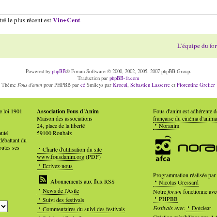
Vin+Cent
ré le plus récent est
L’équipe du fo
Powered by
phpBB
® Forum Software © 2000, 2002, 2005, 2007 phpBB Group.
Traduction par
phpBB-fr.com
Fous d'anim
Thème
pour PHPBB par
cé
Smileys par
Krocui
,
Sebastien Lasserre
et
Florentine Grelier
e loi 1901
Association Fous d'Anim
Fous d'anim est adhérente 
Maison des associations
française du cinéma d'anima
24, place de la liberté
Noranim
auté
59100 Roubaix
débattant du
outes ses
Charte d'utilisation du site
www.fousdanim.org
(PDF)
Ecrivez-nous
Programmation réalisée par
Abonnements aux flux RSS
Nicolas Gressard
News de l'Asile
Notre
forum
fonctionne ave
PHPBB
Suivi des festivals
Festivals
avec
Dotclear
Commentaires du suivi des festivals
Création et habillage par