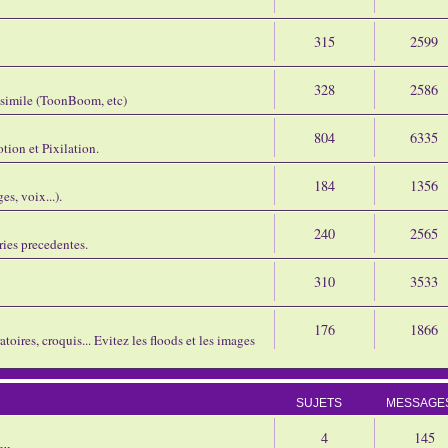
315
2599
328
2586
assimile (ToonBoom, etc)
804
6335
tion et Pixilation.
184
1356
s, voix...).
240
2565
ries precedentes.
310
3533
176
1866
oires, croquis... Evitez les floods et les images
SUJETS
MESSAGE
4
145
eu