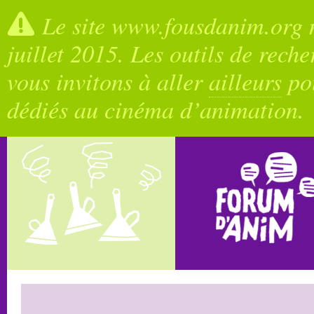
Le site www.fousdanim.org n
juillet 2015. Les outils de rech
vous invitons à aller
ailleurs
pou
dédiés au cinéma d’animation.