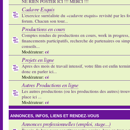
NE RIEN POSTER ICI !!! MERCI !!!
Cadavre Exquis
L'exercice surréaliste du «cadavre exquis» revisité par les 
forum. Chacun son tour...
Productions en cours
Comptes rendus de productions en cours, work in progress,
financements participatifs, recherche de partenaires ou sim
conseils...
cé
Modérateur:
Projets en ligne
Apres des mois de travail intensif, votre film est enfin termi
donc en parler ici...
cé
Modérateur:
Autres Productions en ligne
Les autres productions (ou les productions des autres) trouv
place ici ...
cé
Modérateur:
ANNONCES, INFOS, LIENS ET RENDEZ-VOUS
Annonces professionnelles (emploi, stage...)
Besoin de bras pour constituer votre equipe, bras en trop a p