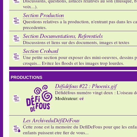
Discussions, questions, astuces relatives au son (musique, b
voix...).
Section Production
Questions relatives a la production, n'entrant pas dans les c
precedentes.
Section Documentations, Referentiels
Discussions et liens sur des documents, images et textes
Section Crobard
Une petite section pour exposer des mini-oeuvres, dessins p
croquis... Evitez les floods et les images trop lourdes.
PRODUCTIONS
Défidéfous #22 : Phoenix.gif
Défidéfous numéro vingt deux : L'oiseau d
cé
Modérateur:
Les ArchiveduDéfiDéFous
Cette zone est la memoire du DefiDeFous pour que les enfa
enfants puissent etre fier de vous...