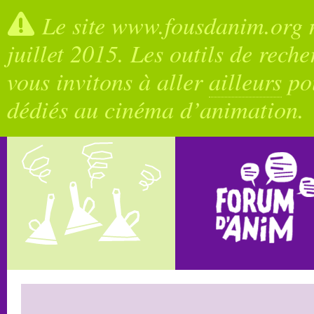
Le site www.fousdanim.org n
juillet 2015. Les outils de rech
vous invitons à aller
ailleurs
pou
dédiés au cinéma d’animation.