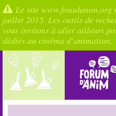
Le site www.fousdanim.org n
juillet 2015. Les outils de rech
vous invitons à aller
ailleurs
pou
dédiés au cinéma d’animation.