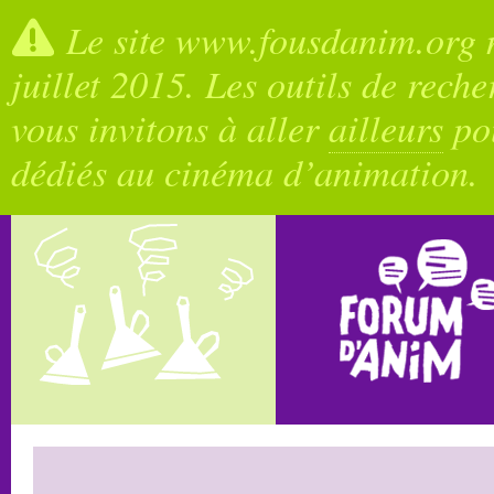
Le site www.fousdanim.org n
juillet 2015. Les outils de rech
vous invitons à aller
ailleurs
pou
dédiés au cinéma d’animation.