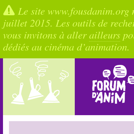
Le site www.fousdanim.org n
juillet 2015. Les outils de rech
vous invitons à aller
ailleurs
pou
dédiés au cinéma d’animation.