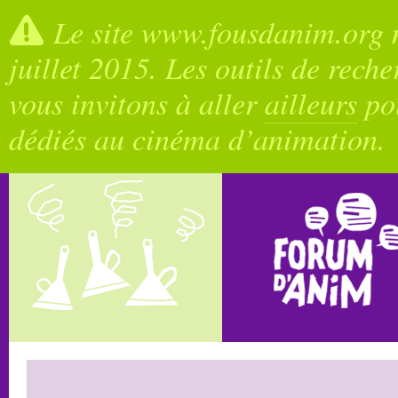
Le site www.fousdanim.org n
juillet 2015. Les outils de rech
vous invitons à aller
ailleurs
pou
dédiés au cinéma d’animation.