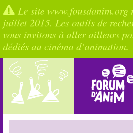
Le site www.fousdanim.org n
juillet 2015. Les outils de rech
vous invitons à aller
ailleurs
pou
dédiés au cinéma d’animation.